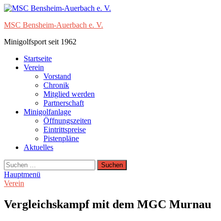
Zum
Inhalt
MSC Bensheim-Auerbach e. V.
springen
Minigolfsport seit 1962
Startseite
Verein
Vorstand
Chronik
Mitglied werden
Partnerschaft
Minigolfanlage
Öffnungszeiten
Eintrittspreise
Pistenpläne
Aktuelles
Suchen
nach:
Hauptmenü
Verein
Vergleichskampf mit dem MGC Murnau