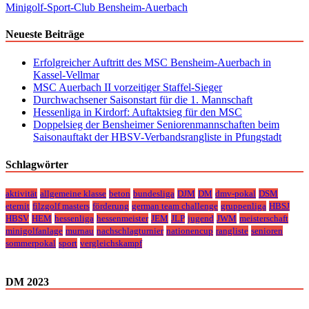
Minigolf-Sport-Club Bensheim-Auerbach
Neueste Beiträge
Erfolgreicher Auftritt des MSC Bensheim-Auerbach in
Kassel-Vellmar
MSC Auerbach II vorzeitiger Staffel-Sieger
Durchwachsener Saisonstart für die 1. Mannschaft
Hessenliga in Kirdorf: Auftaktsieg für den MSC
Doppelsieg der Bensheimer Seniorenmannschaften beim
Saisonauftakt der HBSV-Verbandsrangliste in Pfungstadt
Schlagwörter
aktivität
allgemeine klasse
beton
bundesliga
DJM
DM
dmv-pokal
DSM
eternit
filzgolf masters
förderung
german team challenge
gruppenliga
HBSJ
HBSV
HEM
hessenliga
hessenmeister
JEM
JLP
jugend
JWM
meisterschaft
minigolfanlage
murnau
nachschlagturnier
nationencup
rangliste
senioren
sommerpokal
sport
vergleichskampf
DM 2023