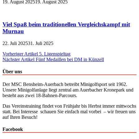
19. August 2025
19. August 2025
Viel Spaß beim traditionellen Vergleichskampf mit
Murnau
22. Juli 2025
31. Juli 2025
Beitragsnavigation
Vorheriger Artikel
5. Ligenspieltag
Nächster Artikel
Fünf Medaillen bei DM in Künzell
Über uns
Der MSC Bensheim-Auerbach betreibt Minigolfsport seit 1962.
Unsere Minigolfanlage liegt zentral am Auerbacher Kronepark und
besteht aus zwei 18-Bahnen-Parcours.
Das Vereinstraining findet von Frühjahr bis Herbst immer mittwochs
statt. Bei Interesse schauen Sie einfach mal vorbei – wir freuen uns
auf Ihren Besuch!
Facebook