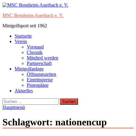
Zum
Inhalt
MSC Bensheim-Auerbach e. V.
springen
Minigolfsport seit 1962
Startseite
Verein
Vorstand
Chronik
Mitglied werden
Partnerschaft
Minigolfanlage
Öffnungszeiten
Eintrittspreise
Pistenpläne
Aktuelles
Suchen
nach:
Hauptmenü
Schlagwort:
nationencup