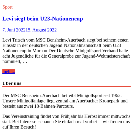
Sport
Levi siegt beim U23-Nationencup
7. Juni 2022
15. August 2022
Levi Tritsch vom MSC Bensheim-Auerbach siegt bei seinem ersten
Einsatz in der deutschen Jugend-Nationalmannschaft beim U23-
Nationencup in Murnau.Der Deutsche Minigolfsport Verband hatte
acht Jugendliche für die Generalprobe zur Jugend-Weltmeisterschaft
nominiert, …
Levi
mehr...
siegt
beim
Über uns
U23-
Nationencup
Der MSC Bensheim-Auerbach betreibt Minigolfsport seit 1962.
Unsere Minigolfanlage liegt zentral am Auerbacher Kronepark und
besteht aus zwei 18-Bahnen-Parcours.
Das Vereinstraining findet von Frühjahr bis Herbst immer mittwochs
statt. Bei Interesse schauen Sie einfach mal vorbei – wir freuen uns
auf Ihren Besuch!