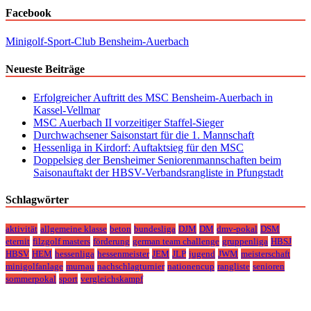
Facebook
Minigolf-Sport-Club Bensheim-Auerbach
Neueste Beiträge
Erfolgreicher Auftritt des MSC Bensheim-Auerbach in
Kassel-Vellmar
MSC Auerbach II vorzeitiger Staffel-Sieger
Durchwachsener Saisonstart für die 1. Mannschaft
Hessenliga in Kirdorf: Auftaktsieg für den MSC
Doppelsieg der Bensheimer Seniorenmannschaften beim
Saisonauftakt der HBSV-Verbandsrangliste in Pfungstadt
Schlagwörter
aktivität
allgemeine klasse
beton
bundesliga
DJM
DM
dmv-pokal
DSM
eternit
filzgolf masters
förderung
german team challenge
gruppenliga
HBSJ
HBSV
HEM
hessenliga
hessenmeister
JEM
JLP
jugend
JWM
meisterschaft
minigolfanlage
murnau
nachschlagturnier
nationencup
rangliste
senioren
sommerpokal
sport
vergleichskampf