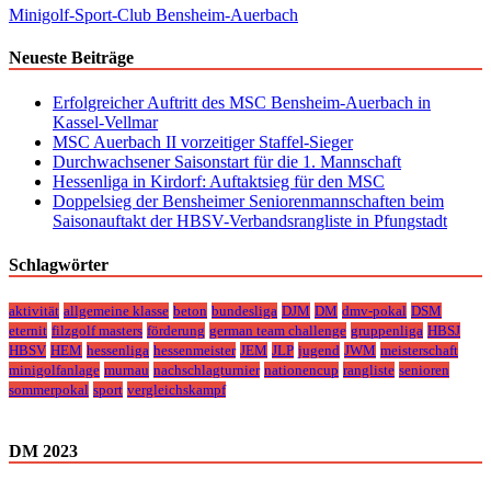
Minigolf-Sport-Club Bensheim-Auerbach
Neueste Beiträge
Erfolgreicher Auftritt des MSC Bensheim-Auerbach in
Kassel-Vellmar
MSC Auerbach II vorzeitiger Staffel-Sieger
Durchwachsener Saisonstart für die 1. Mannschaft
Hessenliga in Kirdorf: Auftaktsieg für den MSC
Doppelsieg der Bensheimer Seniorenmannschaften beim
Saisonauftakt der HBSV-Verbandsrangliste in Pfungstadt
Schlagwörter
aktivität
allgemeine klasse
beton
bundesliga
DJM
DM
dmv-pokal
DSM
eternit
filzgolf masters
förderung
german team challenge
gruppenliga
HBSJ
HBSV
HEM
hessenliga
hessenmeister
JEM
JLP
jugend
JWM
meisterschaft
minigolfanlage
murnau
nachschlagturnier
nationencup
rangliste
senioren
sommerpokal
sport
vergleichskampf
DM 2023