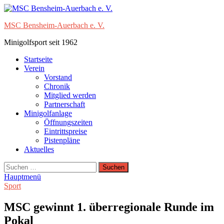
Zum
Inhalt
MSC Bensheim-Auerbach e. V.
springen
Minigolfsport seit 1962
Startseite
Verein
Vorstand
Chronik
Mitglied werden
Partnerschaft
Minigolfanlage
Öffnungszeiten
Eintrittspreise
Pistenpläne
Aktuelles
Suchen
nach:
Hauptmenü
Sport
MSC gewinnt 1. überregionale Runde im
Pokal