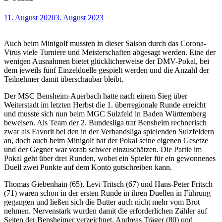
11. August 2020
3. August 2023
Auch beim Minigolf mussten in dieser Saison durch das Corona-
Virus viele Turniere und Meisterschaften abgesagt werden. Eine der
wenigen Ausnahmen bietet glücklicherweise der DMV-Pokal, bei
dem jeweils fünf Einzelduelle gespielt werden und die Anzahl der
Teilnehmer damit überschaubar bleibt.
Der MSC Bensheim-Auerbach hatte nach einem Sieg über
Weiterstadt im letzten Herbst die 1. überregionale Runde erreicht
und musste sich nun beim MGC Sulzfeld in Baden Württemberg
beweisen. Als Team der 2. Bundesliga trat Bensheim rechnerisch
zwar als Favorit bei den in der Verbandsliga spielenden Sulzfeldern
an, doch auch beim Minigolf hat der Pokal seine eigenen Gesetze
und der Gegner war vorab schwer einzuschätzen. Die Partie im
Pokal geht über drei Runden, wobei ein Spieler für ein gewonnenes
Duell zwei Punkte auf dem Konto gutschreiben kann.
Thomas Giebenhain (65), Levi Tritsch (67) und Hans-Peter Fritsch
(71) waren schon in der ersten Runde in ihren Duellen in Führung
gegangen und ließen sich die Butter auch nicht mehr vom Brot
nehmen. Nervenstark wurden damit die erforderlichen Zähler auf
Seiten der Bensheimer verzeichnet. Andreas Träger (80) und