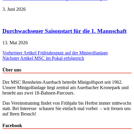
3. Juni 2026
Durchwachsener Saisonstart für die 1. Mannschaft
13. Mai 2026
Beitragsnavigation
Vorheriger Artikel
Frühjahrsputz auf der Minigolfanlage
Nächster Artikel
MSC im Pokal erfolgreich
Über uns
Der MSC Bensheim-Auerbach betreibt Minigolfsport seit 1962.
Unsere Minigolfanlage liegt zentral am Auerbacher Kronepark und
besteht aus zwei 18-Bahnen-Parcours.
Das Vereinstraining findet von Frühjahr bis Herbst immer mittwochs
statt. Bei Interesse schauen Sie einfach mal vorbei – wir freuen uns
auf Ihren Besuch!
Facebook