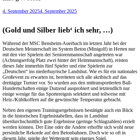
4. September 2025
4. September 2025
(Gold und Silber lieb‘ ich sehr, …)
Während der MSC Bensheim-Auerbach im letzten Jahr bei der
Deutschen Meisterschaft im System Beton (Minigolf) in Herten nur
mit den vier Spielern der Seniorenmannschaft angetreten war
(Achtungserfolg Platz zwei hinter der Heimmannschaft), reisten
dieses Jahr immerhin fünf Spieler und eine Spielerin zur
„Deutschen“ ins niederbayrische Landshut. Wie es für ein nationales
Großevent zu erwarten ist, bereiteten sich alle akribisch auf das
dreitägige Turnier vor. So wurden aus den mittransportierten Ball-
Hundertschaften einige Dutzend ausprobiert und letztendlich nur
einige wenige für das Sportereignis selektiert und teilweise mit
Heiz-/Kühlkoffern auf die gewünschte Temperatur gebracht.
Neben den eigenen Trainingsergebnissen bestätigte auch ein Blick
in die historischen Ergebnistabellen, dass in Landshut
überdurchschnittlich gute Ergebnisse (geringe Schlagzahlen) erzielt
werden können. Der Eine oder die Andere erhoffte sich wohl neue
persönliche Rekorde auf den Betonbahnen. Doch wie so oft in
diesem Jahr, spielte der Wettergott sein eigenes Spiel.