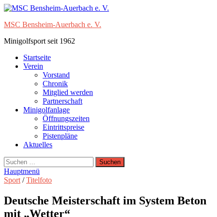
Zum
Inhalt
MSC Bensheim-Auerbach e. V.
springen
Minigolfsport seit 1962
Startseite
Verein
Vorstand
Chronik
Mitglied werden
Partnerschaft
Minigolfanlage
Öffnungszeiten
Eintrittspreise
Pistenpläne
Aktuelles
Suchen
nach:
Hauptmenü
Sport
/
Titelfoto
Deutsche Meisterschaft im System Beton
mit „Wetter“