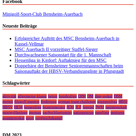
Facebook
Minigolf-Sport-Club Bensheim-Auerbach
Neueste Beiträge
Erfolgreicher Auftritt des MSC Bensheim-Auerbach in
Kassel-Vellmar
MSC Auerbach II vorzeitiger Staffel-Sieger
Durchwachsener Saisonstart für die 1. Mannschaft
Hessenliga in Kirdorf: Auftaktsieg für den MSC
Doppelsieg der Bensheimer Seniorenmannschaften beim
Saisonauftakt der HBSV-Verbandsrangliste in Pfungstadt
Schlagwörter
aktivität
allgemeine klasse
beton
bundesliga
DJM
DM
dmv-pokal
DSM
eternit
filzgolf masters
förderung
german team challenge
gruppenliga
HBSJ
HBSV
HEM
hessenliga
hessenmeister
JEM
JLP
jugend
JWM
meisterschaft
minigolfanlage
murnau
nachschlagturnier
nationencup
rangliste
senioren
sommerpokal
sport
vergleichskampf
DM 2023