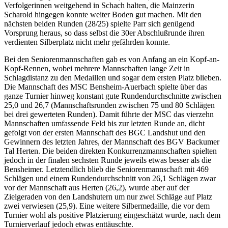
Verfolgerinnen weitgehend in Schach halten, die Mainzerin
Scharold hingegen konnte weiter Boden gut machen. Mit den
nächsten beiden Runden (28/25) spielte Parr sich genügend
Vorsprung heraus, so dass selbst die 30er Abschlußrunde ihren
verdienten Silberplatz nicht mehr gefährden konnte.
Bei den Seniorenmannschaften gab es von Anfang an ein Kopf-an-
Kopf-Rennen, wobei mehrere Mannschaften lange Zeit in
Schlagdistanz zu den Medaillen und sogar dem ersten Platz blieben.
Die Mannschaft des MSC Bensheim-Auerbach spielte über das
ganze Turnier hinweg konstant gute Rundendurchschnitte zwischen
25,0 und 26,7 (Mannschaftsrunden zwischen 75 und 80 Schlägen
bei drei gewerteten Runden). Damit führte der MSC das vierzehn
Mannschaften umfassende Feld bis zur letzten Runde an, dicht
gefolgt von der ersten Mannschaft des BGC Landshut und den
Gewinnern des letzten Jahres, der Mannschaft des BGV Backumer
Tal Herten. Die beiden direkten Konkurrenzmannschaften spielten
jedoch in der finalen sechsten Runde jeweils etwas besser als die
Bensheimer. Letztendlich blieb die Seniorenmannschaft mit 469
Schlägen und einem Rundendurchschnitt von 26,1 Schlägen zwar
vor der Mannschaft aus Herten (26,2), wurde aber auf der
Zielgeraden von den Landshutern um nur zwei Schläge auf Platz
zwei verwiesen (25,9). Eine weitere Silbermedaille, die vor dem
Turnier wohl als positive Platzierung eingeschätzt wurde, nach dem
Turnierverlauf jedoch etwas enttäuschte.