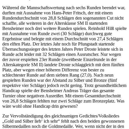
Während die Mannschaftswertung nach sechs Runden beendet war,
durften mit Ausnahme von Hans-Peter Fritsch, der mit einem
Rundendurchschnitt von 28,8 Schlägen den sogenannten Cut nicht
schaffte, alle weiteren in der Altersklasse SM II startenden
Bensheimer noch drei weitere Runden spielen. Reinhold Hilß spielte
mit Ausnahme von Runde zwei (30 Schläge) durchweg gute
Ergebnisse und belegte mit einem Durchschnitt von 27,4 Schlägen
den elften Platz. Der letztes Jahr noch für Pfungstadt startende
Überraschungssieger des letzten Jahres Peter Droste leistete sich in
Runde acht leider mit 32 Schlägen einen Ausrutscher. Nur wegen
der zuvor erspielten 23er Runde (zweitbeste Einzelrunde in der
Alterskategorie SM II) landete Droste schlaggleich mit dem fünften
Platz, aber wegen einer höheren Differenz von bester zu
schlechtester Runde auf dem siebten Rang (27,0). Nach neun
gespielten Runden war der Abstand zu Silber und Bronze (fünf
respektive vier Schläge) jedoch recht gering. Trotz gesundheitlichem
Handicap spielte der Bensheimer Andreas Träger das gesamte
Turnier ohne negativen Ausreißer. Mit einem Gesamtdurchschnitt
von 26,8 Schlägen fehlten nur zwei Schläge zum Bronzeplatz. Was
wäre wohl ohne Handicap drin gewesen?
Zur Vervollständigung des gleichnamigen Gedichtes/Volksliedes
„Gold und Silber lieb‘ ich sehr“ fehlt nach den beiden gewonnenen
Silbermedaillen noch die Goldmedaille. Wer, wenn nicht der in den