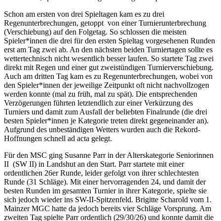
Schon am ersten von drei Spieltagen kam es zu drei
Regenunterbrechungen, getoppt von einer Turnierunterbrechung
(Verschiebung) auf den Folgetag. So schlossen die meisten
Spieler*innen die drei für den ersten Spieltag vorgesehenen Runden
erst am Tag zwei ab. An den nächsten beiden Turniertagen sollte es
wettertechnisch nicht wesentlich besser laufen. So startete Tag zwei
direkt mit Regen und einer gut zweistündigen Turnierverschiebung.
Auch am dritten Tag kam es zu Regenunterbrechungen, wobei von
den Spieler*innen der jeweilige Zeitpunkt oft nicht nachvollzogen
werden konnte (mal zu früh, mal zu spät). Die entsprechenden
Verzögerungen führten letztendlich zur einer Verkürzung des
Turniers und damit zum Ausfall der beliebten Finalrunde (die drei
besten Spieler*innen je Kategorie treten direkt gegeneinander an).
Aufgrund des unbeständigen Wetters wurden auch die Rekord-
Hoffnungen schnell ad acta gelegt.
Für den MSC ging Susanne Parr in der Alterskategorie Seniorinnen
II (SW II) in Landshut an den Start. Parr startete mit einer
ordentlichen 26er Runde, leider gefolgt von ihrer schlechtesten
Runde (31 Schläge). Mit einer hervorragenden 24, und damit der
besten Runden im gesamten Turnier in ihrer Kategorie, spielte sie
sich jedoch wieder ins SW-II-Spitzenfeld. Brigitte Scharold vom 1.
Mainzer MGC hatte da jedoch bereits vier Schläge Vorsprung. Am
zweiten Tag spielte Parr ordentlich (29/30/26) und konnte damit die