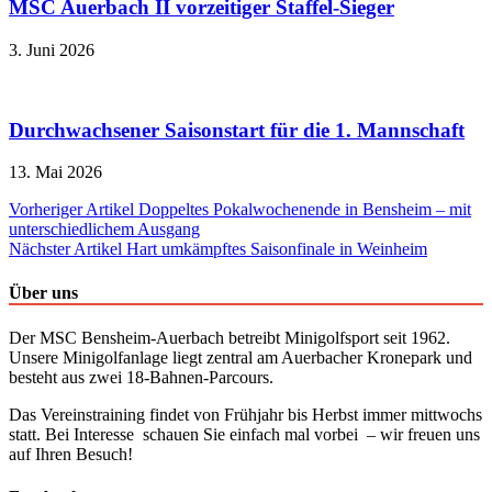
MSC Auerbach II vorzeitiger Staffel-Sieger
3. Juni 2026
Durchwachsener Saisonstart für die 1. Mannschaft
13. Mai 2026
Beitragsnavigation
Vorheriger Artikel
Doppeltes Pokalwochenende in Bensheim – mit
unterschiedlichem Ausgang
Nächster Artikel
Hart umkämpftes Saisonfinale in Weinheim
Über uns
Der MSC Bensheim-Auerbach betreibt Minigolfsport seit 1962.
Unsere Minigolfanlage liegt zentral am Auerbacher Kronepark und
besteht aus zwei 18-Bahnen-Parcours.
Das Vereinstraining findet von Frühjahr bis Herbst immer mittwochs
statt. Bei Interesse schauen Sie einfach mal vorbei – wir freuen uns
auf Ihren Besuch!