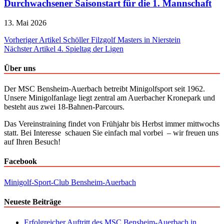
Durchwachsener Saisonstart für die 1. Mannschaft
13. Mai 2026
Beitragsnavigation
Vorheriger Artikel
Schöller Filzgolf Masters in Nierstein
Nächster Artikel
4. Spieltag der Ligen
Über uns
Der MSC Bensheim-Auerbach betreibt Minigolfsport seit 1962.
Unsere Minigolfanlage liegt zentral am Auerbacher Kronepark und
besteht aus zwei 18-Bahnen-Parcours.
Das Vereinstraining findet von Frühjahr bis Herbst immer mittwochs
statt. Bei Interesse schauen Sie einfach mal vorbei – wir freuen uns
auf Ihren Besuch!
Facebook
Minigolf-Sport-Club Bensheim-Auerbach
Neueste Beiträge
Erfolgreicher Auftritt des MSC Bensheim-Auerbach in