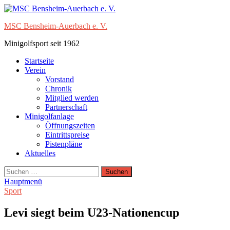
Zum
Inhalt
MSC Bensheim-Auerbach e. V.
springen
Minigolfsport seit 1962
Startseite
Verein
Vorstand
Chronik
Mitglied werden
Partnerschaft
Minigolfanlage
Öffnungszeiten
Eintrittspreise
Pistenpläne
Aktuelles
Suchen
nach:
Hauptmenü
Sport
Levi siegt beim U23-Nationencup