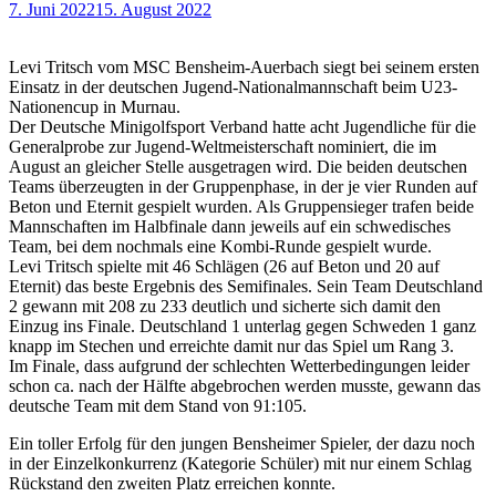
7. Juni 2022
15. August 2022
Levi Tritsch vom MSC Bensheim-Auerbach siegt bei seinem ersten
Einsatz in der deutschen Jugend-Nationalmannschaft beim U23-
Nationencup in Murnau.
Der Deutsche Minigolfsport Verband hatte acht Jugendliche für die
Generalprobe zur Jugend-Weltmeisterschaft nominiert, die im
August an gleicher Stelle ausgetragen wird. Die beiden deutschen
Teams überzeugten in der Gruppenphase, in der je vier Runden auf
Beton und Eternit gespielt wurden. Als Gruppensieger trafen beide
Mannschaften im Halbfinale dann jeweils auf ein schwedisches
Team, bei dem nochmals eine Kombi-Runde gespielt wurde.
Levi Tritsch spielte mit 46 Schlägen (26 auf Beton und 20 auf
Eternit) das beste Ergebnis des Semifinales. Sein Team Deutschland
2 gewann mit 208 zu 233 deutlich und sicherte sich damit den
Einzug ins Finale. Deutschland 1 unterlag gegen Schweden 1 ganz
knapp im Stechen und erreichte damit nur das Spiel um Rang 3.
Im Finale, dass aufgrund der schlechten Wetterbedingungen leider
schon ca. nach der Hälfte abgebrochen werden musste, gewann das
deutsche Team mit dem Stand von 91:105.
Ein toller Erfolg für den jungen Bensheimer Spieler, der dazu noch
in der Einzelkonkurrenz (Kategorie Schüler) mit nur einem Schlag
Rückstand den zweiten Platz erreichen konnte.