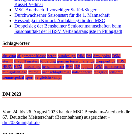
Kassel-Vellmar
MSC Auerbach II vorzeitiger Staffel-Sieger
Durchwachsener Saisonstart für die 1. Mannschaft
Hessenliga in Kirdorf: Auftaktsieg für den MSC
Doppelsieg der Bensheimer Seniorenmannschaften beim
Saisonauftakt der HBSV-Verbandsrangliste in Pfungstadt
Schlagwörter
aktivität
allgemeine klasse
beton
bundesliga
DJM
DM
dmv-pokal
DSM
eternit
filzgolf masters
förderung
german team challenge
gruppenliga
HBSJ
HBSV
HEM
hessenliga
hessenmeister
JEM
JLP
jugend
JWM
meisterschaft
minigolfanlage
murnau
nachschlagturnier
nationencup
rangliste
senioren
sommerpokal
sport
vergleichskampf
DM 2023
Vom 24. bis 26. August 2023 hat der MSC Bensheim-Auerbach die
67. Deutsche Meisterschaft (Betonbahnen) ausgerichtet –
dm2023minigolf.de